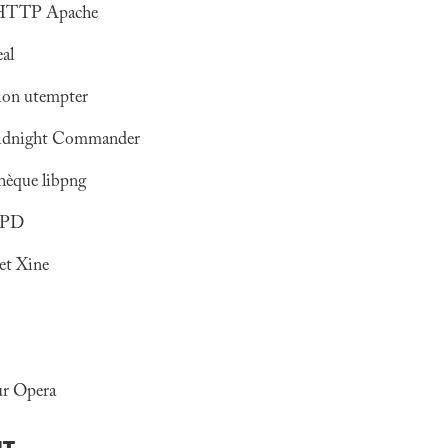
r HTTP Apache
eal
ation utempter
Midnight Commander
thèque libpng
FTPD
et Xine
ur Opera