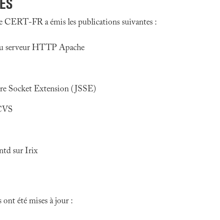
SES
e CERT-FR a émis les publications suivantes :
s du serveur HTTP Apache
cure Socket Extension (JSSE)
 CVS
ntd sur Irix
ont été mises à jour :