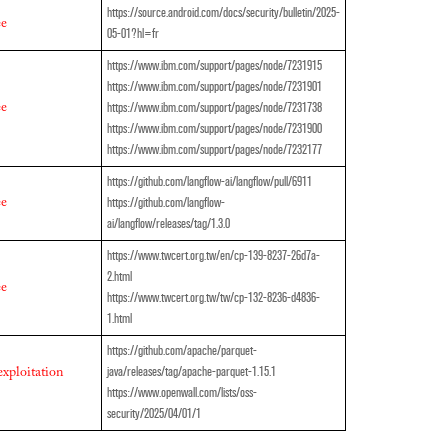
https://source.android.com/docs/security/bulletin/2025-
ée
05-01?hl=fr
https://www.ibm.com/support/pages/node/7231915
https://www.ibm.com/support/pages/node/7231901
https://www.ibm.com/support/pages/node/7231738
ée
https://www.ibm.com/support/pages/node/7231900
https://www.ibm.com/support/pages/node/7232177
https://github.com/langflow-ai/langflow/pull/6911
https://github.com/langflow-
ée
ai/langflow/releases/tag/1.3.0
https://www.twcert.org.tw/en/cp-139-8237-26d7a-
2.html
ée
https://www.twcert.org.tw/tw/cp-132-8236-d4836-
1.html
https://github.com/apache/parquet-
java/releases/tag/apache-parquet-1.15.1
xploitation
https://www.openwall.com/lists/oss-
security/2025/04/01/1