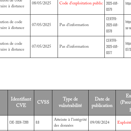
ution de code
2025-AVI-
http
08/05/2025
Code d'exploitation public
raire à distance
0379
CERTFR-
http
ution de code
2025-AVI-
07/05/2025
Pas d'information
sa-w
raire à distance
0378
CERTFR-
http
ution de code
2025-AVI-
07/05/2025
Pas d'information
07/
raire à distance
0377
Exp
Identifiant
Type de
Date de
CVSS
(Preu
CVE
vulnérabilité
publication
Atteinte à l'intégrité
CVE-2024-7399
8.8
09/08/2024
Exploit
des données