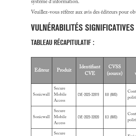
système d'information.
Veuillez-vous référer aux avis des éditeurs pour obte
VULNÉRABILITÉS SIGNIFICATIVES
TABLEAU RÉCAPITULATIF :
Identifiant
CVSS
Editeur
Produit
CVE
(source)
Secure
Cont
CVE-2025-32819
8.8
(NVD)
Sonicwall
Mobile
polit
Access
Secure
Cont
CVE-2025-32820
8.3
(NVD)
Sonicwall
Mobile
polit
Access
Secure