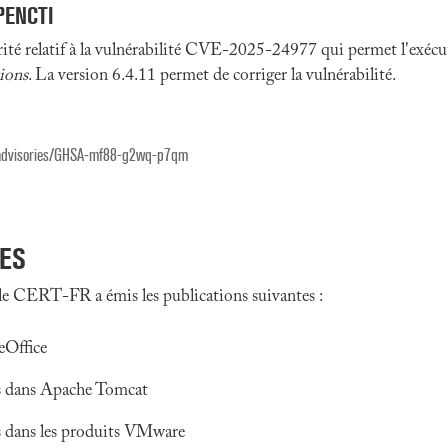
PENCTI
té relatif à la vulnérabilité CVE-2025-24977 qui permet l'exécut
ions
. La version 6.4.11 permet de corriger la vulnérabilité.
y/advisories/GHSA-mf88-g2wq-p7qm
SES
le CERT-FR a émis les publications suivantes :
eOffice
és dans Apache Tomcat
és dans les produits VMware