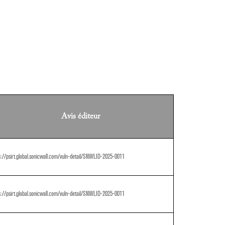
Avis éditeur
s://psirt.global.sonicwall.com/vuln-detail/SNWLID-2025-0011
s://psirt.global.sonicwall.com/vuln-detail/SNWLID-2025-0011