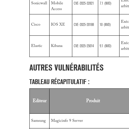
Exéc
CVE-2025-32821
7.1
(NVD)
Sonicwall
Mobile
arbit
Access
Exéc
CVE-2025-20188
10
(NVD)
Cisco
IOS XE
arbit
Exéc
CVE-2025-25014
9.1
(NVD)
Elastic
Kibana
arbit
AUTRES VULNÉRABILITÉS
TABLEAU RÉCAPITULATIF :
Editeur
Produit
Samsung
Magicinfo 9 Server