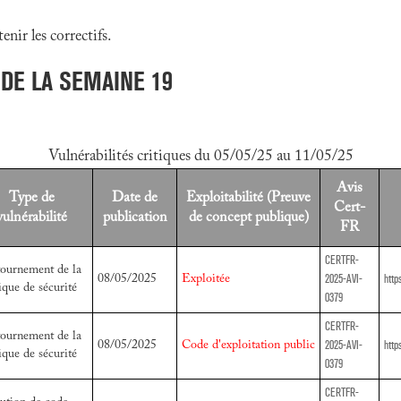
nir les correctifs.
 DE LA SEMAINE 19
Vulnérabilités critiques du 05/05/25 au 11/05/25
Avis
Type de
Date de
Exploitabilité (Preuve
Cert-
vulnérabilité
publication
de concept publique)
FR
CERTFR-
ournement de la
2025-AVI-
http
08/05/2025
Exploitée
ique de sécurité
0379
CERTFR-
ournement de la
2025-AVI-
http
08/05/2025
Code d'exploitation public
ique de sécurité
0379
CERTFR-