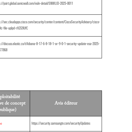
s://psirt.global.sonicwall.com/vuln-detail/SNWLID-2025-0011
s://sec.cloudapps.cisco.com/security/center/content/CiscoSecurityAdvisory/cisco-
lc-file-uplpd-rHZG9UfC
s://discuss.elastic.co/t/kibana-8-17-6-8-18-1-or-9-0-1-security-update-esa-2025-
377868
loitabilité
ve de concept
Avis éditeur
publique)
https://security.samsungtv.com/securityUpdates
ée