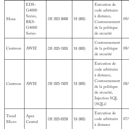
EDS-
Exécution de
G4000
code arbitraire
Series,
à distance,
CVE-2023-38408
9.8
(NVD)
Moxa
09/
RKS-
Contournement
G4000
de la politique
Series
de sécurité
Contournement
CVE-2025-15026
9.8
(NVD)
Centreon
AWIE
de la politique
08/
de sécurité
Exécution de
code arbitraire
à distance,
Contournement
CVE-2025-15029
9.8
(NVD)
Centreon
AWIE
08/
de la politique
de sécurité,
Injection SQL
(SQLi)
Exécution de
Trend
Apex
CVE-2025-69258
9.8
(NVD)
code arbitraire
07/
Micro
Central
à distance