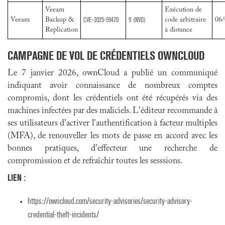
Veeam
Exécution de
CVE-2025-59470
9
(NVD)
Veeam
Backup &
code arbitraire
06/
Replication
à distance
CAMPAGNE DE VOL DE CRÉDENTIELS OWNCLOUD
Le 7 janvier 2026, ownCloud a publié un communiqué
indiquant avoir connaissance de nombreux comptes
compromis, dont les crédentiels ont été récupérés via des
machines infectées par des maliciels. L'éditeur recommande à
ses utilisateurs d'activer l'authentification à facteur multiples
(MFA), de renouveller les mots de passe en accord avec les
bonnes pratiques, d'effecteur une recherche de
compromission et de refraîchir toutes les sesssions.
LIEN :
https://owncloud.com/security-advisories/security-advisory-
credential-theft-incidents/