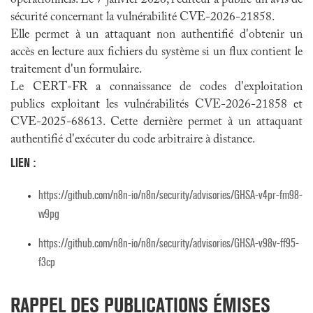
opérationnels. Le 7 janvier 2026, l'éditeur a publié un avis de
sécurité concernant la vulnérabilité CVE-2026-21858.
Elle permet à un attaquant non authentifié d'obtenir un
accès en lecture aux fichiers du système si un flux contient le
traitement d'un formulaire.
Le CERT-FR a connaissance de codes d'exploitation
publics exploitant les vulnérabilités CVE-2026-21858 et
CVE-2025-68613. Cette dernière permet à un attaquant
authentifié d'exécuter du code arbitraire à distance.
LIEN :
https://github.com/n8n-io/n8n/security/advisories/GHSA-v4pr-fm98-
w9pg
https://github.com/n8n-io/n8n/security/advisories/GHSA-v98v-ff95-
f3cp
RAPPEL DES PUBLICATIONS ÉMISES