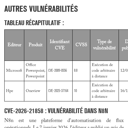
AUTRES VULNÉRABILITÉS
TABLEAU RÉCAPITULATIF :
Identifiant
Type de
D
Editeur
Produit
CVSS
CVE
vulnérabilité
pub
Office
Exécution de
CVE-2009-0556
8.8
Microsoft
Powerpoint,
code arbitraire
12/0
Powerpoint
à distance
Exécution de
CVE-2025-37164
10
Hpe
Oneview
code arbitraire
16/1
à distance
CVE-2026-21858
: VULNÉRABILITÉ DANS N8N
N8n est une plateforme d'automatisation de flux