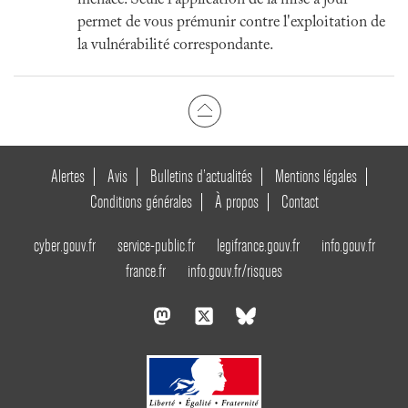
menace. Seule l'application de la mise à jour
permet de vous prémunir contre l'exploitation de
la vulnérabilité correspondante.
Alertes
Avis
Bulletins d’actualités
Mentions légales
Conditions générales
À propos
Contact
cyber.gouv.fr
service-public.fr
legifrance.gouv.fr
info.gouv.fr
france.fr
info.gouv.fr/risques