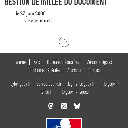
GESTION DÉTAILLÉE DU DOCUMENT
le 27 juin 2000
version initiale.
Alertes
Avis
Bulletins d’actualités
Mentions légales
Conditions générales
À propos
Contact
cyber.gouv.fr
service-public.fr
legifrance.gouv.fr
info.gouv.fr
france.fr
info.gouv.fr/risques