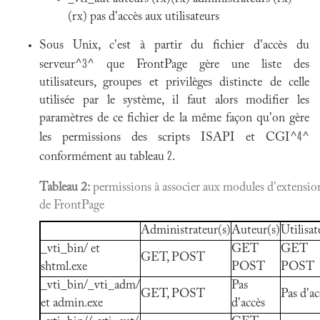
(rx) pas d'accès aux utilisateurs
Sous Unix, c'est à partir du fichier d'accès du
^3^
serveur
que FrontPage gère une liste des
utilisateurs, groupes et privilèges distincte de celle
utilisée par le système, il faut alors modifier les
paramètres de ce fichier de la même façon qu'on gère
^4^
les permissions des scripts ISAPI et CGI
2
conformément au tableau
.
Tableau 2:
permissions à associer aux modules d'extensio
de FrontPage
Administrateur(s)
Auteur(s)
Utilisat
_vti_bin/ et
GET
GET
GET, POST
shtml.exe
POST
POST
_vti_bin/_vti_adm/
Pas
GET, POST
Pas d'ac
et admin.exe
d'accès