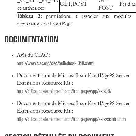
_vti_bin//_vti_aut/
GET
GET, POST
Pas d'ac
et author.exe
POST
Tableau 2:
permissions à associer aux modules
d'extensions de FrontPage
DOCUMENTATION
Avis du CIAC :
http://www.ciac.org/ciac/bulletins/k-048.shtml
Documentation de Microsoft sur FrontPage98 Server
Extensions Ressource Kit :
http://officeupdate.microsoft.com/frontpage/wpp/serk98/
Documentation de Microsoft sur FrontPage98 Server
Extensions Ressource Kit :
http://officeupdate.microsoft.com/frontpage/wpp/serk/scintro.htm