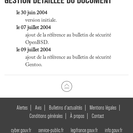
GESTION DÉTAILLÉE DU DOCUMENT
le 30 juin 2004
version initiale.
le 07 juillet 2004
ajout de la référence au bulletin de sécurité
OpenBSD.
le 09 juillet 2004
ajout de la référence au bulletin de sécurité
Gentoo.
Alertes
Avis
Bulletins d’actualités
Mentions légales
Conditions générales
À propos
Contact
cyber.gouv.fr
service-public.fr
legifrance.gouv.fr
info.gouv.fr