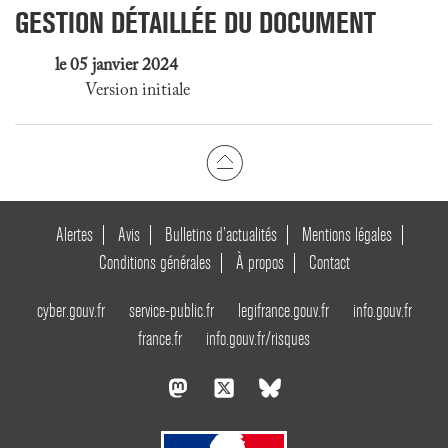
GESTION DÉTAILLÉE DU DOCUMENT
le 05 janvier 2024
Version initiale
Alertes
Avis
Bulletins d’actualités
Mentions légales
Conditions générales
À propos
Contact
cyber.gouv.fr
service-public.fr
legifrance.gouv.fr
info.gouv.fr
france.fr
info.gouv.fr/risques