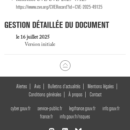
https://www.cve.org/CVERecord?id=CVE-2025-49125
GESTION DÉTAILLÉE DU DOCUMENT
le 16 juillet 2025
Version initiale
Alertes
Avis
Bulletins d’actualités
Mentions légales
Conditions générales
À propos
Contact
cyber.gouv.fr
service-public.fr
legifrance.gouv.fr
info.gouv.fr
france.fr
info.gouv.fr/risques