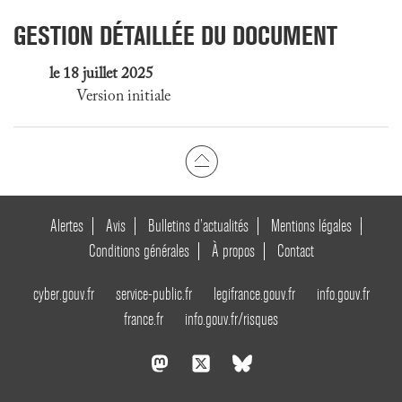
GESTION DÉTAILLÉE DU DOCUMENT
le 18 juillet 2025
Version initiale
Alertes
Avis
Bulletins d’actualités
Mentions légales
Conditions générales
À propos
Contact
cyber.gouv.fr
service-public.fr
legifrance.gouv.fr
info.gouv.fr
france.fr
info.gouv.fr/risques