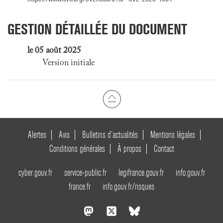
GESTION DÉTAILLÉE DU DOCUMENT
le 05 août 2025
Version initiale
Alertes
Avis
Bulletins d’actualités
Mentions légales
Conditions générales
À propos
Contact
cyber.gouv.fr
service-public.fr
legifrance.gouv.fr
info.gouv.fr
france.fr
info.gouv.fr/risques