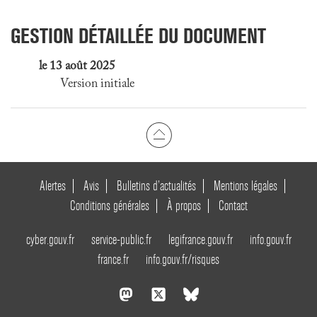
GESTION DÉTAILLÉE DU DOCUMENT
le 13 août 2025
Version initiale
Alertes
Avis
Bulletins d’actualités
Mentions légales
Conditions générales
À propos
Contact
cyber.gouv.fr
service-public.fr
legifrance.gouv.fr
info.gouv.fr
france.fr
info.gouv.fr/risques