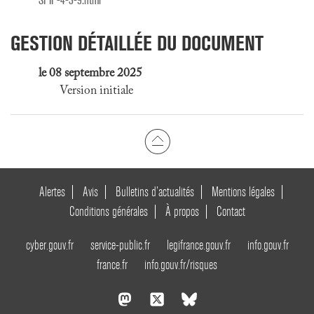
SPIP-4-3-9.html
GESTION DÉTAILLÉE DU DOCUMENT
le 08 septembre 2025
Version initiale
Alertes
Avis
Bulletins d’actualités
Mentions légales
Conditions générales
À propos
Contact
cyber.gouv.fr
service-public.fr
legifrance.gouv.fr
info.gouv.fr
france.fr
info.gouv.fr/risques