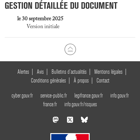
GESTION DÉTAILLÉE DU DOCUMENT
le 30 septembre 2025
Version initiale
Alertes
Avis
Bulletins d’actualités
Mentions légales
Conditions générales
À propos
Contact
cyber.gouv.fr
service-public.fr
legifrance.gouv.fr
info.gouv.fr
france.fr
info.gouv.fr/risques