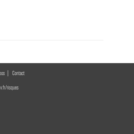
pos
Contact
v.fr/risques