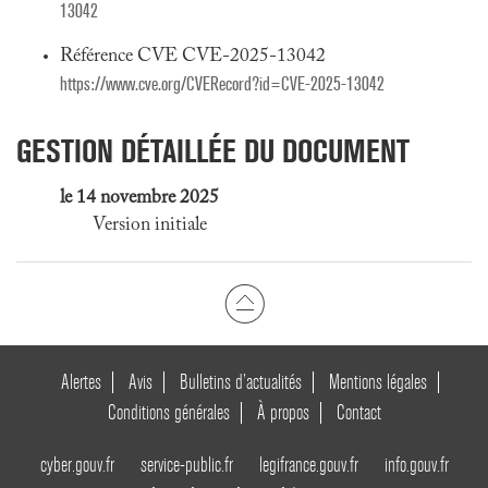
13042
Référence CVE CVE-2025-13042
https://www.cve.org/CVERecord?id=CVE-2025-13042
GESTION DÉTAILLÉE DU DOCUMENT
le 14 novembre 2025
Version initiale
Alertes
Avis
Bulletins d’actualités
Mentions légales
Conditions générales
À propos
Contact
cyber.gouv.fr
service-public.fr
legifrance.gouv.fr
info.gouv.fr