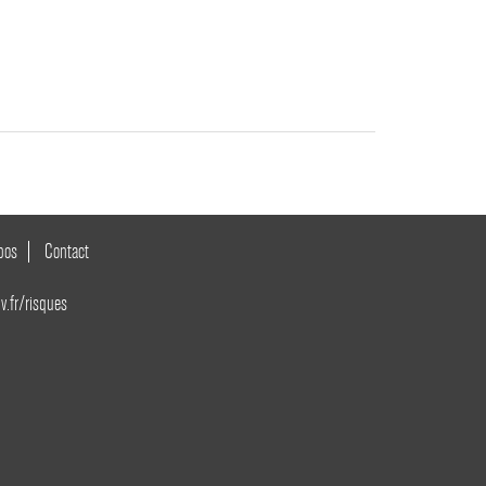
pos
Contact
v.fr/risques