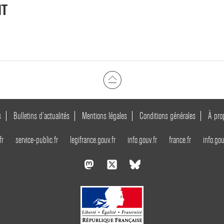
NT
s
Bulletins d’actualités
Mentions légales
Conditions générales
À pro
fr
service-public.fr
legifrance.gouv.fr
info.gouv.fr
france.fr
info.gou