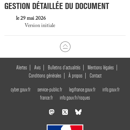
GESTION DÉTAILLÉE DU DOCUMENT
le 29 mai 2026
Version initiale
Alertes
Avis
Bulletins d’actualités
Mentions légales
Conditions générales
À propos
Contact
cyber.gouv.fr
service-public.fr
legifrance.gouv.fr
info.gouv.fr
france.fr
info.gouv.fr/risques