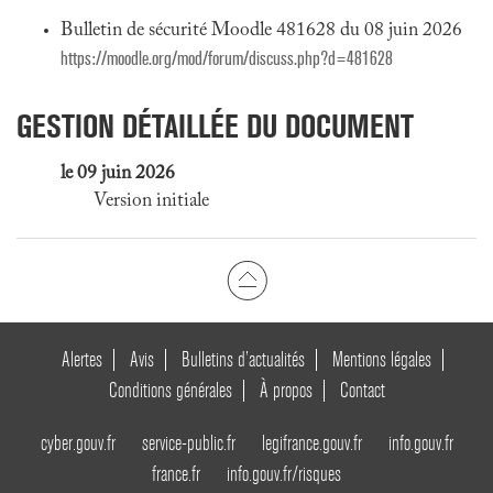
Bulletin de sécurité Moodle 481628 du 08 juin 2026
https://moodle.org/mod/forum/discuss.php?d=481628
GESTION DÉTAILLÉE DU DOCUMENT
le 09 juin 2026
Version initiale
Alertes
Avis
Bulletins d’actualités
Mentions légales
Conditions générales
À propos
Contact
cyber.gouv.fr
service-public.fr
legifrance.gouv.fr
info.gouv.fr
france.fr
info.gouv.fr/risques