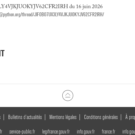
UX3LY4VJKJUOKYJV62CFR2IRH du 16 juin 2026
ounce@python.org/thread/JIFOBO7UX3LY4VJKJUOKYJV62CFR2IRH/
NT
s
Bulletins d’actualités
Mentions légales
Conditions générales
À pro
fr
service-public.fr
legifrance.gouv.fr
info.gouv.fr
france.fr
info.gou