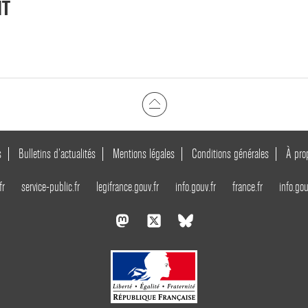
NT
s
Bulletins d’actualités
Mentions légales
Conditions générales
À pro
fr
service-public.fr
legifrance.gouv.fr
info.gouv.fr
france.fr
info.gou