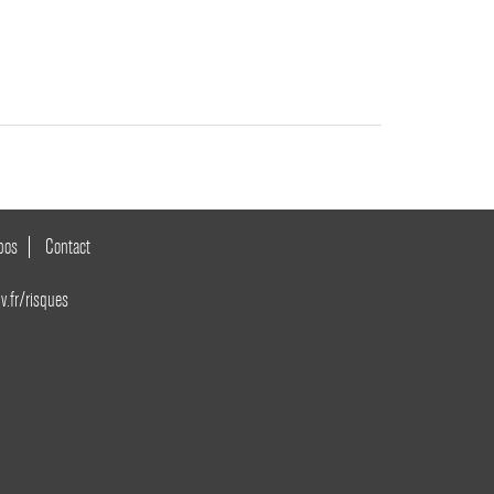
pos
Contact
v.fr/risques