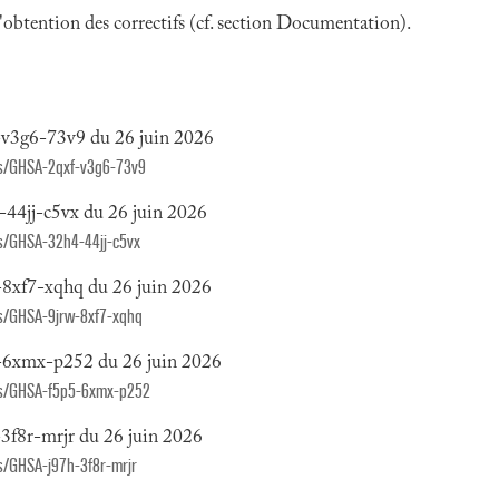
 l'obtention des correctifs (cf. section Documentation).
-v3g6-73v9 du 26 juin 2026
ies/GHSA-2qxf-v3g6-73v9
44jj-c5vx du 26 juin 2026
ies/GHSA-32h4-44jj-c5vx
8xf7-xqhq du 26 juin 2026
ies/GHSA-9jrw-8xf7-xqhq
-6xmx-p252 du 26 juin 2026
ries/GHSA-f5p5-6xmx-p252
3f8r-mrjr du 26 juin 2026
es/GHSA-j97h-3f8r-mrjr