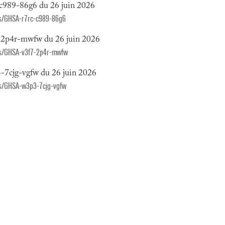
c989-86g6 du 26 juin 2026
ies/GHSA-r7rc-c989-86g6
-2p4r-mwfw du 26 juin 2026
ries/GHSA-v3f7-2p4r-mwfw
-7cjg-vgfw du 26 juin 2026
ies/GHSA-w3p3-7cjg-vgfw