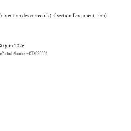
 l'obtention des correctifs (cf. section Documentation).
30 juin 2026
icle?articleNumber=CTX696604