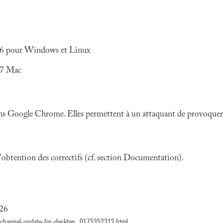
.46 pour Windows et Linux
47 Mac
ans Google Chrome. Elles permettent à un attaquant de provoquer u
 l'obtention des correctifs (cf. section Documentation).
026
e-channel-update-for-desktop_0175352312.html