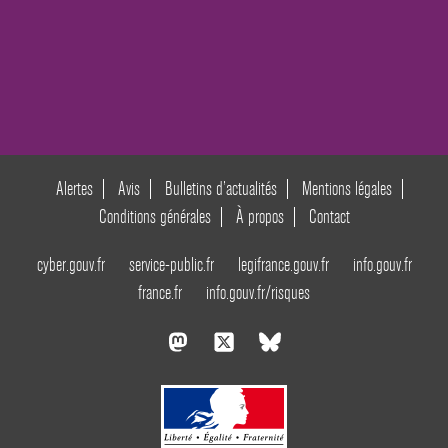
Alertes
Avis
Bulletins d’actualités
Mentions légales
Conditions générales
À propos
Contact
cyber.gouv.fr
service-public.fr
legifrance.gouv.fr
info.gouv.fr
france.fr
info.gouv.fr/risques