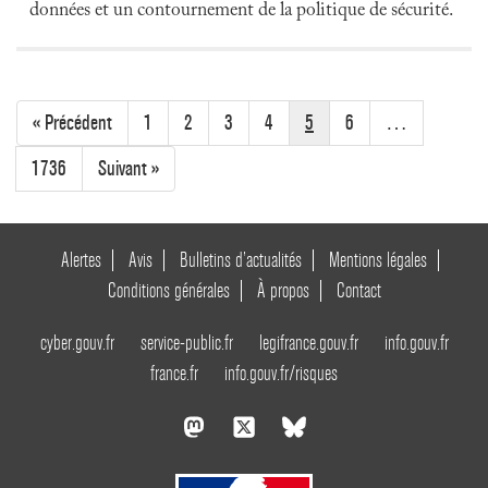
données et un contournement de la politique de sécurité.
« Précédent
1
2
3
4
5
6
…
1736
Suivant »
Alertes
Avis
Bulletins d’actualités
Mentions légales
Conditions générales
À propos
Contact
cyber.gouv.fr
service-public.fr
legifrance.gouv.fr
info.gouv.fr
france.fr
info.gouv.fr/risques